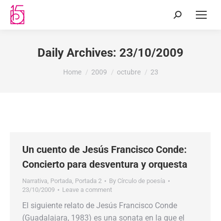
Daily Archives:
23/10/2009
You are here:
Home
2009
octubre
23
Un cuento de Jesús Francisco Conde:
Concierto para desventura y orquesta
Narrativa
,
Portada
,
Portada 2
By
Círculo de poesía
23/10/2009
Leave a comment
El siguiente relato de Jesús Francisco Conde
(Guadalajara, 1983) es una sonata en la que el