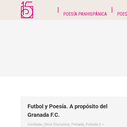
POESÍA PANHISPÁNICA
POES
Futbol y Poesía. A propósito del
Granada F.C.
Combate
,
Otros Discursos
,
Portada
,
Portada 2