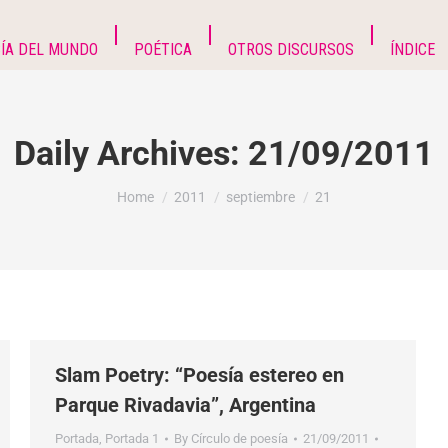
ÍA DEL MUNDO
POÉTICA
OTROS DISCURSOS
ÍNDICE
Daily Archives:
21/09/2011
You are here:
Home
2011
septiembre
21
Slam Poetry: “Poesía estereo en
Parque Rivadavia”, Argentina
Portada
,
Portada 1
By
Círculo de poesía
21/09/2011