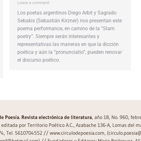
Leave a comment
Los poetas argentinos Diego Arbit y Sagrado
Sebakis (Sebastián Kirzner) nos presentan este
poema performance, en camino de la “Slam
poetry”. Siempre serán interesantes y
representativas las maneras en que la dicción
poética y aún la “pronunciatio”, pueden renovar
el discurso poético.
de Poesía. Revista electrónica de literatura
, año 18, No. 960, feb
editada por Territorio Poético A.C., Azabache 136-A, Lomas del m
74, Tel. 5610704552 // www.circulodepoesia.com, (circulo.poesi
ronf@hotmail.com) // Fundadores y Editores: Mario Bojórquez, Alí 