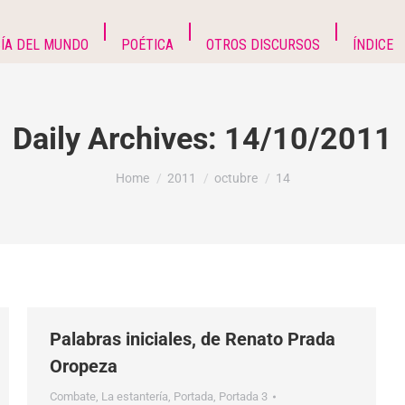
ÍA DEL MUNDO
POÉTICA
OTROS DISCURSOS
ÍNDICE
Daily Archives:
14/10/2011
You are here:
Home
2011
octubre
14
Palabras iniciales, de Renato Prada
Oropeza
Combate
,
La estantería
,
Portada
,
Portada 3