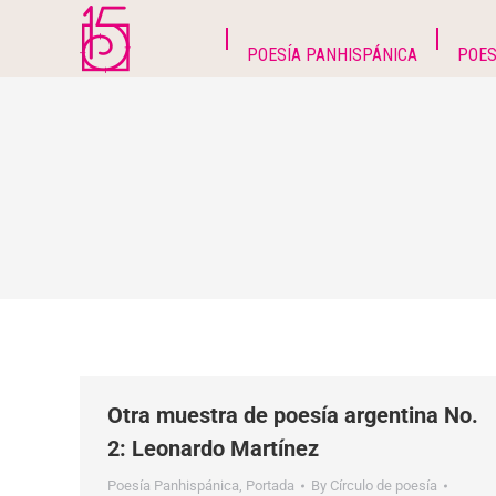
POESÍA PANHISPÁNICA
POES
Otra muestra de poesía argentina No.
2: Leonardo Martínez
Poesía Panhispánica
,
Portada
By
Círculo de poesía