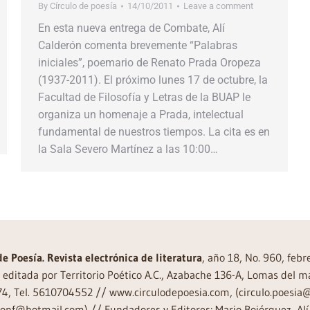
By
Círculo de poesía
14/10/2011
Leave a comment
En esta nueva entrega de Combate, Alí
Calderón comenta brevemente “Palabras
iniciales”, poemario de Renato Prada Oropeza
(1937-2011). El próximo lunes 17 de octubre, la
Facultad de Filosofía y Letras de la BUAP le
organiza un homenaje a Prada, intelectual
fundamental de nuestros tiempos. La cita es en
la Sala Severo Martínez a las 10:00…
de Poesía. Revista electrónica de literatura
, año 18, No. 960, feb
editada por Territorio Poético A.C., Azabache 136-A, Lomas del m
74, Tel. 5610704552 // www.circulodepoesia.com, (circulo.poesi
ronf@hotmail.com) // Fundadores y Editores: Mario Bojórquez, Alí 