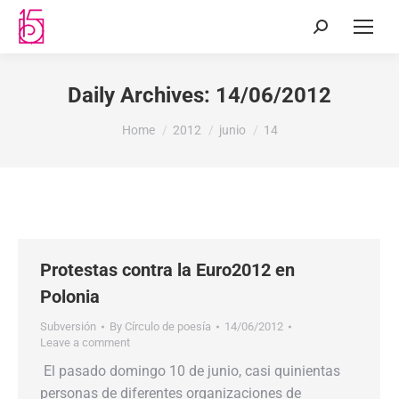
Daily Archives:
14/06/2012
You are here:
Home
2012
junio
14
Protestas contra la Euro2012 en
Polonia
Subversión
By
Círculo de poesía
14/06/2012
Leave a comment
El pasado domingo 10 de junio, casi quinientas
personas de diferentes organizaciones de