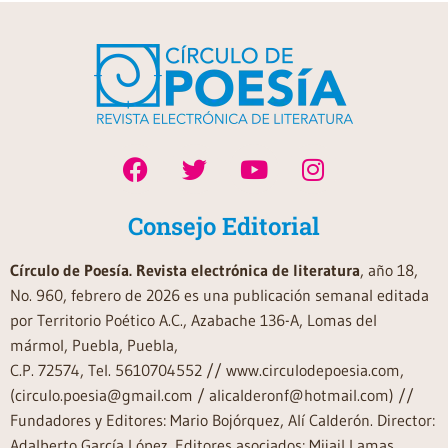
Consejo Editorial
Círculo de Poesía. Revista electrónica de literatura
, año 18,
No. 960, febrero de 2026 es una publicación semanal editada
por Territorio Poético A.C., Azabache 136-A, Lomas del
mármol, Puebla, Puebla,
C.P. 72574, Tel. 5610704552 // www.circulodepoesia.com,
(circulo.poesia@gmail.com / alicalderonf@hotmail.com) //
Fundadores y Editores: Mario Bojórquez, Alí Calderón. Director:
Adalberto García López. Editores asociados: Mijail Lamas,