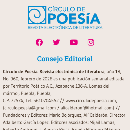
Consejo Editorial
Círculo de Poesía. Revista electrónica de literatura
, año 18,
No. 960, febrero de 2026 es una publicación semanal editada
por Territorio Poético A.C., Azabache 136-A, Lomas del
mármol, Puebla, Puebla,
C.P. 72574, Tel. 5610704552 // www.circulodepoesia.com,
(circulo.poesia@gmail.com / alicalderonf@hotmail.com) //
Fundadores y Editores: Mario Bojórquez, Alí Calderón. Director:
Adalberto García López. Editores asociados: Mijail Lamas,
Roberto Amézquita, Andrea Rivas, Rubén Márquez Máximo,