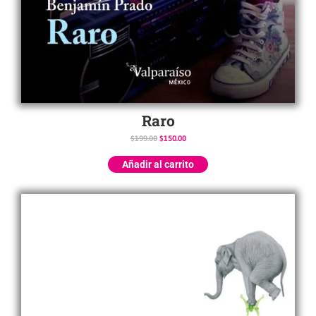
Raro
$
199.00
$
150.00
Añadir al carrito