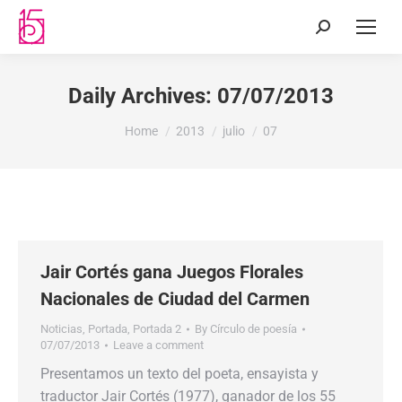
Daily Archives:
07/07/2013
You are here:
Home
2013
julio
07
Jair Cortés gana Juegos Florales
Nacionales de Ciudad del Carmen
Noticias
,
Portada
,
Portada 2
By
Círculo de poesía
07/07/2013
Leave a comment
Presentamos un texto del poeta, ensayista y
traductor Jair Cortés (1977), ganador de los 55