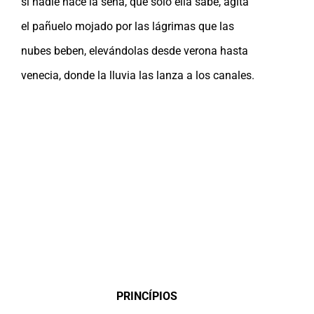
si nadie hace la seña, que sólo ella sabe, agita
el pañuelo mojado por las lágrimas que las
nubes beben, elevándolas desde verona hasta
venecia, donde la lluvia las lanza a los canales.
PRINCÍPIOS