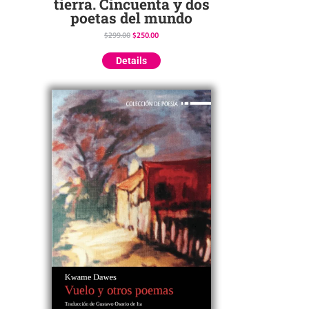
tierra. Cincuenta y dos
poetas del mundo
$
299.00
$
250.00
Details