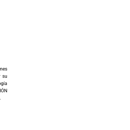
ones
r su
ogía
CIÓN
.