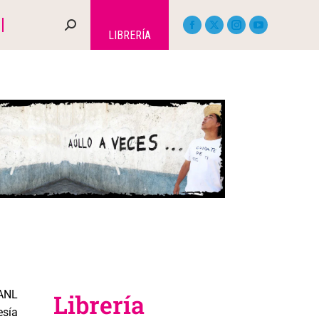
LIBRERÍA
UANL
Librería
esía