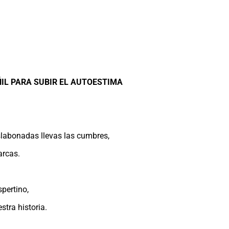
ÑIL PARA SUBIR EL AUTOESTIMA
:
slabonadas llevas las cumbres,
arcas.
spertino,
stra historia.