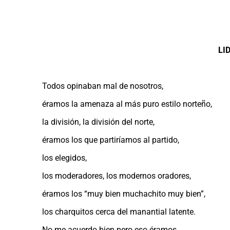
.
.
LI
Todos opinaban mal de nosotros,
éramos la amenaza al más puro estilo norteño,
la división, la división del norte,
éramos los que partiríamos al partido,
los elegidos,
los moderadores, los modernos oradores,
éramos los “muy bien muchachito muy bien”,
los charquitos cerca del manantial latente.
No me acuerdo bien pero eso éramos.