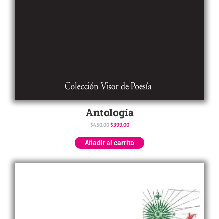
Antología
$
450.00
$
399.00
Añadir al carrito