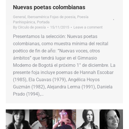
Nuevas poetas colombianas
General
,
Iberoamérica Fojas de poesia
,
Poesía
Panhispánica
,
Portada
By
Círculo de poesía
15/11/2015
Leave a comment
Presentamos la selección: Nuevas poetas
colombianas, como muestra mínima del recital
poético de fin de año: “Nuevas voces, otros
ámbitos” que tendrá lugar en el Gimnasio
Moderno de Bogotá el próximo 1° de diciembre. La
presente foja incluye poemas de Hannah Escobar
(1985), Ela Cuavas (1979), Angélica Hoyos
Guzmán (1982), Alejandra Lerma (1991), Daniela
Prado (1994),…