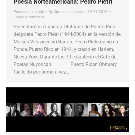
Poesía Norteamericana: Pedro Pietri
Poesía del mundo
By
Círculo de poesía
15/11/2015
Leave a comment
Prseentamos el poema Obituario de Puerto Rico
del poeta Pedro Pietri (1944-2004) en la versión de
Moisés Villavicencio Barras. Pedro Pietri nació en
Ponce, Puerto Rico en 1944, y creció en Harlem,
Nueva York. Durante los 70 estableció el Café de
Poetas Nuyorican. Puerto Rican Obituary
fue leído por primera vez…