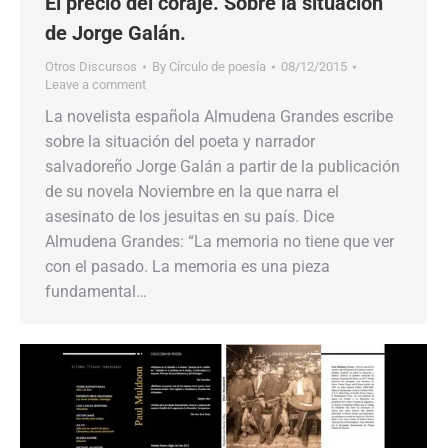
El precio del coraje. Sobre la situación
de Jorge Galán.
Otros Discursos
By
Círculo de poesía
08/12/2015
Leave a comment
La novelista española Almudena Grandes escribe
sobre la situación del poeta y narrador
salvadoreño Jorge Galán a partir de la publicación
de su novela Noviembre en la que narra el
asesinato de los jesuitas en su país. Dice
Almudena Grandes: “La memoria no tiene que ver
con el pasado. La memoria es una pieza
fundamental…