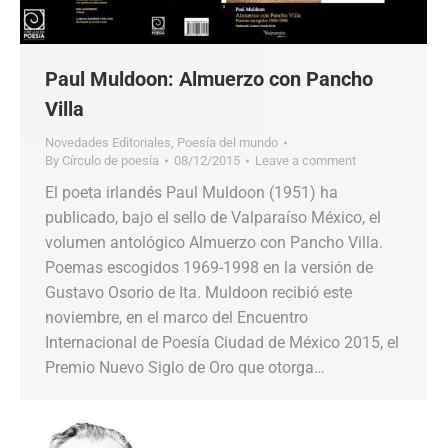
Paul Muldoon: Almuerzo con Pancho
Villa
Novedades Editoriales
,
Poesía del mundo
By
Círculo de poesía
08/12/2015
Leave a comment
El poeta irlandés Paul Muldoon (1951) ha
publicado, bajo el sello de Valparaíso México, el
volumen antológico Almuerzo con Pancho Villa.
Poemas escogidos 1969-1998 en la versión de
Gustavo Osorio de Ita. Muldoon recibió este
noviembre, en el marco del Encuentro
Internacional de Poesía Ciudad de México 2015, el
Premio Nuevo Siglo de Oro que otorga…