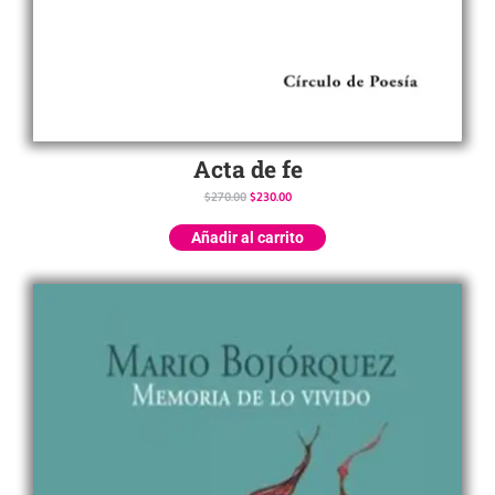
Acta de fe
$
270.00
$
230.00
Añadir al carrito