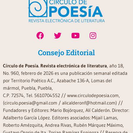
Consejo Editorial
Círculo de Poesía. Revista electrónica de literatura
, año 18,
No. 960, febrero de 2026 es una publicación semanal editada
por Territorio Poético A.C., Azabache 136-A, Lomas del
mármol, Puebla, Puebla,
C.P. 72574, Tel. 5610704552 // www.circulodepoesia.com,
(circulo.poesia@gmail.com / alicalderonf@hotmail.com) //
Fundadores y Editores: Mario Bojórquez, Alí Calderón. Director:
Adalberto García López. Editores asociados: Mijail Lamas,
Roberto Amézquita, Andrea Rivas, Rubén Márquez Máximo,
Gustavo Osorio de Ita, Zorian Ramírez Espinoza.// Reserva de