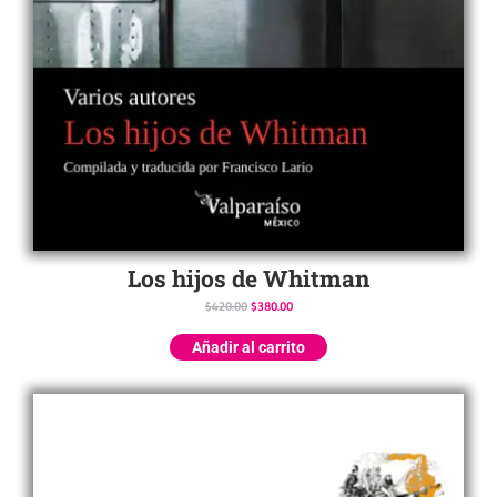
Los hijos de Whitman
$
420.00
$
380.00
Añadir al carrito