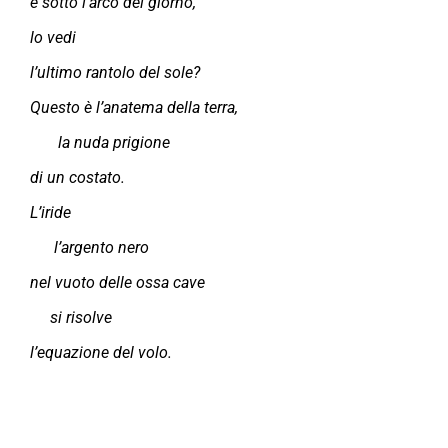
è sotto l’arco del giorno,
lo vedi
l’ultimo rantolo del sole?
Questo è l’anatema della terra,
la nuda prigione
di un costato.
L’iride
l’argento nero
nel vuoto delle ossa cave
si risolve
l’equazione del volo.