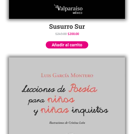
Susurro Sur
$
249.00
$
200.00
Añadir al carrito