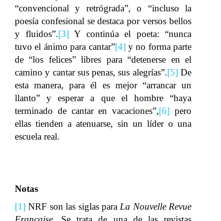
“convencional y retrógrada”, o “incluso la
poesía confesional se destaca por versos bellos
y fluidos”.
[3]
Y continúa el poeta: “nunca
tuvo el ánimo para cantar”
[4]
y no forma parte
de “los felices” libres para “detenerse en el
camino y cantar sus penas, sus alegrías”.
[5]
De
esta manera, para él es mejor “arrancar un
llanto” y esperar a que el hombre “haya
terminado de cantar en vacaciones”,
[6]
pero
ellas tienden a atenuarse, sin un líder o una
escuela real.
Notas
[1]
NRF son las siglas para
La Nouvelle Revue
Française
.
Se trata de una de las revistas