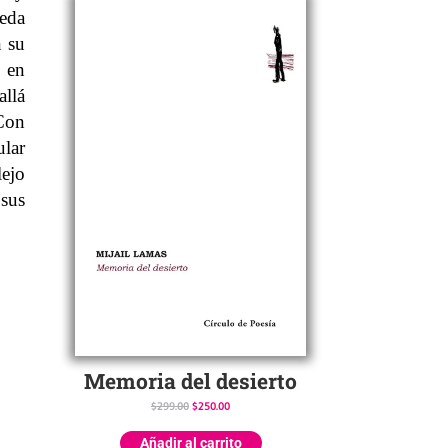
ueda
n su
 en
allá
 Con
lar
lejo
sus
Memoria del desierto
$
299.00
$
250.00
Añadir al carrito