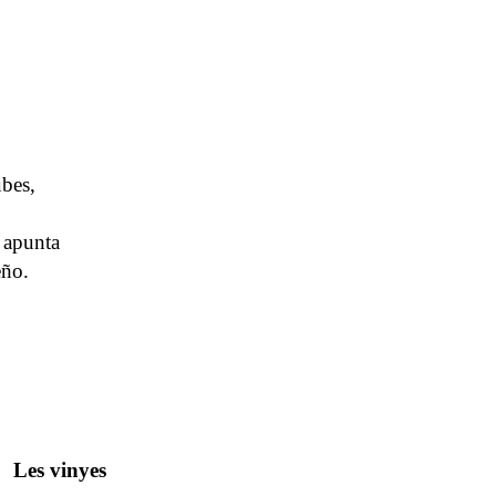
ubes,
 apunta
eño.
Les vinyes