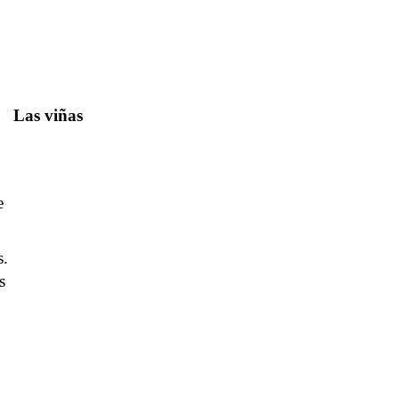
Las viñas
e
s.
s