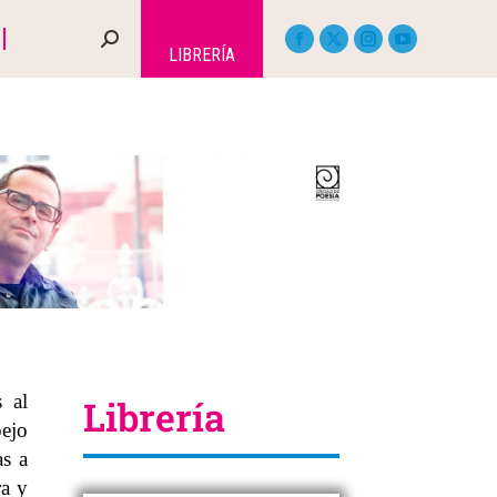
LIBRERÍA
 al
Librería
pejo
as a
ra y