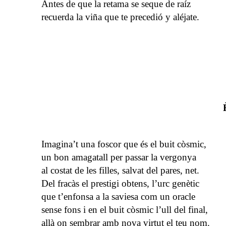
Antes de que la retama se seque de raíz
recuerda la viña que te precedió y aléjate.
Imagina’t una foscor que és el buit còsmic,
un bon amagatall per passar la vergonya
al costat de les filles, salvat del pares, net.
Del fracàs el prestigi obtens, l’urc genètic
que t’enfonsa a la saviesa com un oracle
sense fons i en el buit còsmic l’ull del final,
allà on sembrar amb nova virtut el teu nom.