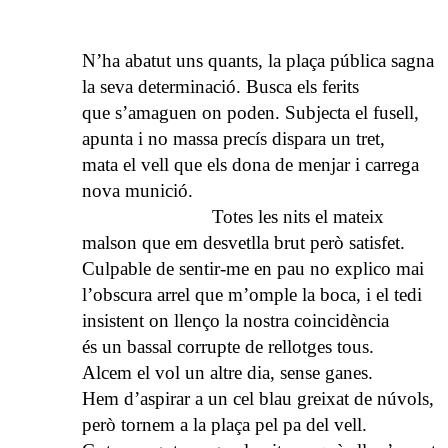
N’ha abatut uns quants, la plaça pública sagna
la seva determinació. Busca els ferits
que s’amaguen on poden. Subjecta el fusell,
apunta i no massa precís dispara un tret,
mata el vell que els dona de menjar i carrega
nova munició.
Totes les nits el mateix
malson que em desvetlla brut però satisfet.
Culpable de sentir-me en pau no explico mai
l’obscura arrel que m’omple la boca, i el tedi
insistent on llenço la nostra coincidència
és un bassal corrupte de rellotges tous.
Alcem el vol un altre dia, sense ganes.
Hem d’aspirar a un cel blau greixat de núvols,
però tornem a la plaça pel pa del vell.