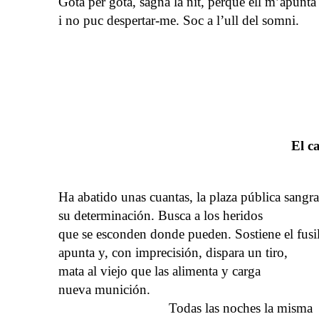
Gota per gota, sagna la nit, perquè ell m’apunta
i no puc despertar-me. Soc a l’ull del somni.
El c
Ha abatido unas cuantas, la plaza pública sangra
su determinación. Busca a los heridos
que se esconden donde pueden. Sostiene el fusil
apunta y, con imprecisión, dispara un tiro,
mata al viejo que las alimenta y carga
nueva munición.
Todas las noches la misma