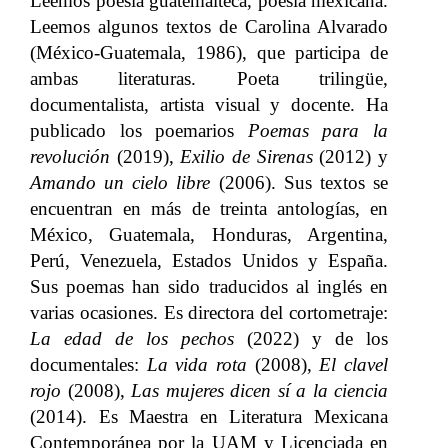
Leemos poesía guatemalteca, poesía mexicana.
Leemos algunos textos de Carolina Alvarado
(México-Guatemala, 1986), que participa de
ambas literaturas. Poeta trilingüe,
documentalista, artista visual y docente. Ha
publicado los poemarios
Poemas para la
revolución
(2019),
Exilio de Sirenas
(2012) y
Amando un cielo libre
(2006). Sus textos se
encuentran en más de treinta antologías, en
México, Guatemala, Honduras, Argentina,
Perú, Venezuela, Estados Unidos y España.
Sus poemas han sido traducidos al inglés en
varias ocasiones. Es directora del cortometraje:
La edad de los pechos
(2022) y de los
documentales:
La vida rota
(2008),
El clavel
rojo
(2008),
Las mujeres dicen sí a la ciencia
(2014). Es Maestra en Literatura Mexicana
Contemporánea por la UAM y Licenciada en