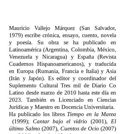
Mauricio Vallejo Márquez
​​ (
San Salvador,
1979
) e
scribe crónica, ensayo, cuento, novela
y poesía. Su obra se ha publicado en
Latinoamérica (Argentina, Colombia, México,
Venezuela y Nicaragua) y España (Revista
Cuadernos Hispanoamericanos), y traducida
en Europa (Rumania, Francia e Italia) y Asia
(Irán y Japón).
​​
Es editor y coordinador del
Suplemento Cultural Tres mil de Diario Co
Latino desde marzo de 2010 hasta este día en
2023. También es Licenciado en Ciencias
Jurídicas y Maestro en Docencia Universitaria.
Ha publicado los libros
​​
Tiempo en la Marea
(
1999
)
;
​​
Cantar bajo el vidrio
​​
(
2001
),
​​
El
último Salmo
​​
(
2007
),
​​
Cuentos de Ocio
​​
(
2007
)