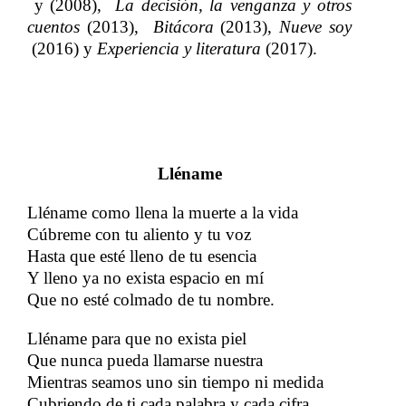
y​​
(
2008
),
​​
​​
La decisión, la venganza y otros
cuentos
​​
(
2013
),​​
​​
Bitácora
​​
(
2013
),
​​
Nueve soy
(
2016
)
​​ y​​
Experiencia y literatura
​​
(
2017
)
.​​
Lléname
Lléname como llena la muerte a la vida
Cúbreme con tu aliento y tu voz
Hasta que esté lleno de tu esencia
Y lleno ya no exista espacio en mí
Que no esté colmado de tu nombre.
Lléname para que no exista piel
Que nunca pueda llamarse nuestra
Mientras seamos uno sin tiempo ni medida
Cubriendo de ti cada palabra y cada cifra