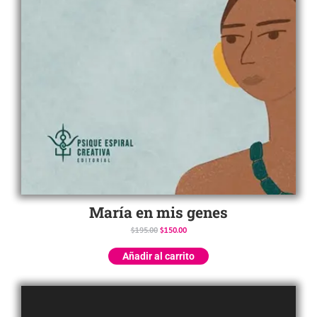
María en mis genes
$
195.00
$
150.00
Añadir al carrito