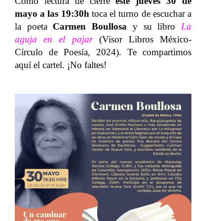
Como lectura de cierre
e
ste jueves 30 de
mayo a las 19:30h
toca el turno de escuchar a
la poeta
Carmen Boullosa
y su libro
La
aguja en el pajar
(Visor Libros México-
Círculo de Poesía, 2024). Te compartimos
aquí el cartel. ¡No faltes!