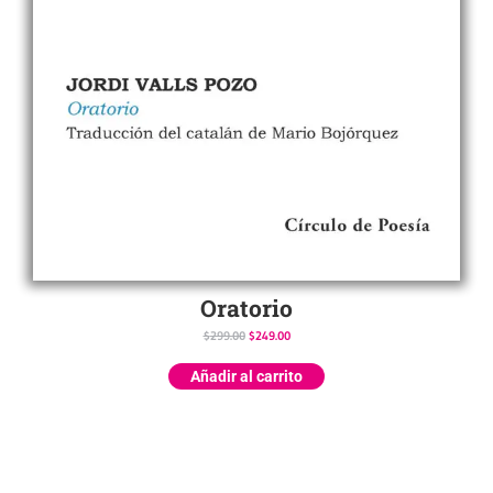
Oratorio
$
299.00
$
249.00
Añadir al carrito