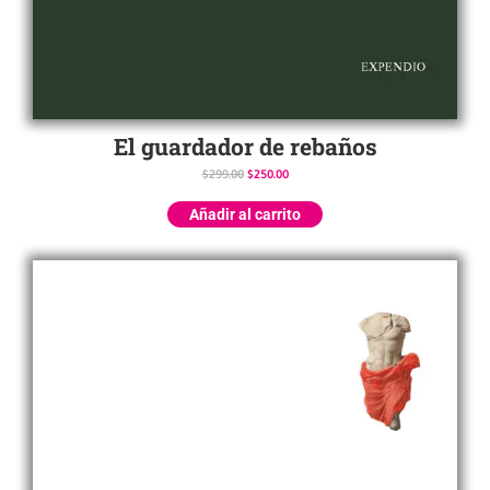
El guardador de rebaños
$
299.00
$
250.00
Añadir al carrito