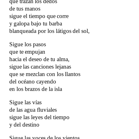
que trazan
los dedos
​​
de tus manos
sigue el tiempo que
corre
​​
y
galopa bajo tu barba
​​
blanqueada por los látigos
del sol,
​​
Sigue los pasos
​​
que te
empujan
​​
hacia el deseo de tu alma,
sigue
las canciones lejanas
​​
que se mezclan con los
llantos
​​
del océano cayendo
​​
en los brazos de la isla
​​
Sigue las vías
​​
de las agua fluviales
sigue las leyes del tiempo
​​
y
del destino
​​
​​
Sigue las voces de los vientos