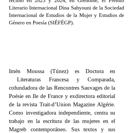
recibió en 2023 y 2024, en Grenoble, el Premio
Literario Internacional Dina Sahyouni de la Sociedad
Internacional de Estudios de la Mujer y Estudios de
Género en Poesía (SIÉFÉGP).
Imèn Moussa (Túnez) es​​
D
octora en​​
L
iteraturas​​
F
rancesa y​​
C
omparada,
cofundadora de las Rencontres Sauvages de la
Poésie en Ile de France y exdirectora editorial
de la revista Trait-d’Union Magazine Algérie.
Como investigadora independiente, centra su
trabajo en la escritura de las mujeres en el
Magreb contemporáneo. Sus textos y sus