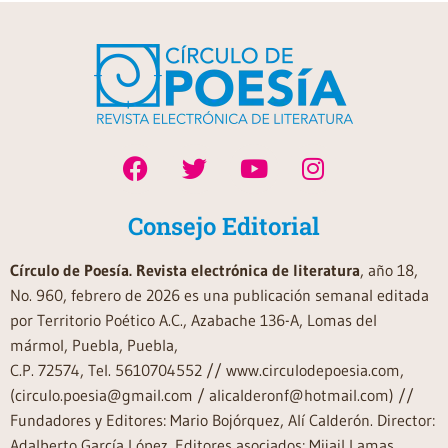
Consejo Editorial
Círculo de Poesía. Revista electrónica de literatura
, año 18,
No. 960, febrero de 2026 es una publicación semanal editada
por Territorio Poético A.C., Azabache 136-A, Lomas del
mármol, Puebla, Puebla,
C.P. 72574, Tel. 5610704552 // www.circulodepoesia.com,
(circulo.poesia@gmail.com / alicalderonf@hotmail.com) //
Fundadores y Editores: Mario Bojórquez, Alí Calderón. Director:
Adalberto García López. Editores asociados: Mijail Lamas,