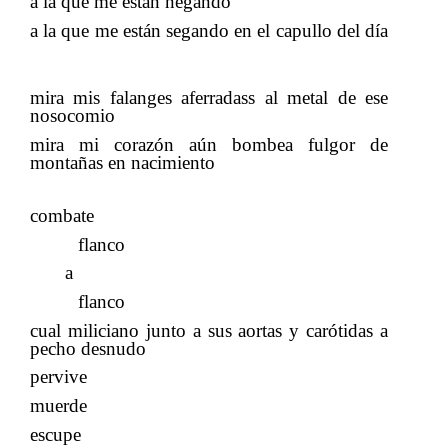
a la que me están negando
​​
a la que me están segando en el capullo del día
mira mis falanges aferradass al metal de ese
nosocomio
mira mi corazón aún bombea fulgor de
montañas en nacimiento
​​
combate
​​
flanco
a
​​​​ ​​ ​​​​
​​
flanco
​​
cual miliciano junto a sus aortas y carótidas a
pecho desnudo
pervive
muerde
escupe