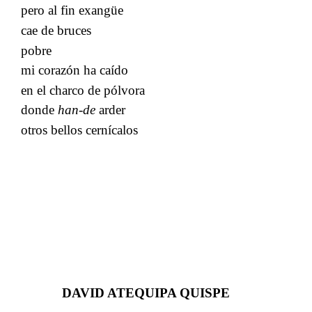
pero al fin exangüe
cae de bruces
pobre
mi corazón ha caído
​​
en el charco de pólvora
​​
donde​​
han-de​​
arder​​
otros bellos cernícalos
​​​​
DAVID ATEQUIPA QUISPE