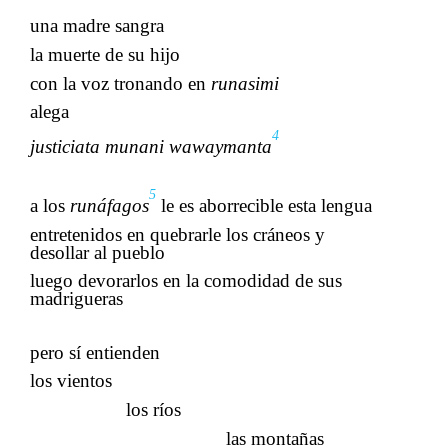
una madre sangra
​​
la muerte de su hijo
con la voz tronando en
​​ runasimi
alega
4
justiciata munani wawaymanta
5
a los​​
runáfagos
​​
le es aborrecible esta lengua​​
entretenidos en quebrarle los cráneos y
desollar al pueblo
​​
luego devorarlos en la comodidad de sus
madrigueras
​​
​​​​
pero sí entienden
​​
los vientos
los ríos
las montañas
​​
​​