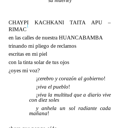
su muerte)
CHAYPI KACHKANI TAITA APU –
1
RIMAC
en las calles de nuestra HUANCABAMBA
trinando mi pliego de reclamos
escritas en mi piel
​​
con la tinta solar de tus ojos
¿oyes mi voz?
​​
¡
cerebro y corazón al gobierno
!
¡
viva el pueblo
!
¡
viva la multitud que a diario vive
con diez soles​​
y anhela un sol radiante cada
mañana
!