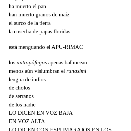
ha muerto el pan
han muerto granos de maíz
el surco de la tierra
la cosecha de papas floridas
está menguando el APU-RIMAC
los​​
antropófagos​​
apenas balbucean
menos aún vislumbran el​​
runasimi​​
lengua de indios
​​
de cholos
​​
de serranos
de los nadie
LO DICEN EN VOZ BAJA
​​
EN VOZ ALTA
LO DICEN CON ESPUMARAJOS EN LOS