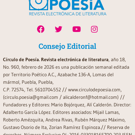
Consejo Editorial
Círculo de Poesía. Revista electrónica de literatura
, año 18,
No. 960, febrero de 2026 es una publicación semanal editada
por Territorio Poético A.C., Azabache 136-A, Lomas del
mármol, Puebla, Puebla,
C.P. 72574, Tel. 5610704552 // www.circulodepoesia.com,
(circulo.poesia@gmail.com / alicalderonf@hotmail.com) //
Fundadores y Editores: Mario Bojórquez, Alí Calderón. Director:
Adalberto García López. Editores asociados: Mijail Lamas,
Roberto Amézquita, Andrea Rivas, Rubén Márquez Máximo,
Gustavo Osorio de Ita, Zorian Ramírez Espinoza.// Reserva de
derechos, Número Exclusivo 04-2016-033018165700-203 ISSN