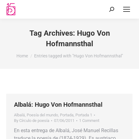
Tag Archives:
Hugo Von
Hofmannsthal
You are here:
Home
Entries tagged with "Hugo Von Hofmannsthal"
Albalá: Hugo Von Hofmannsthal
Albalá
,
Poesía del mundo
,
Portada
,
Portada 1
By
Círculo de poesía
07/06/2011
1 Comment
En esta entrega de Albalá, José Manuel Recillas
traduce la poesía de (1874-1929). Es austriaco.