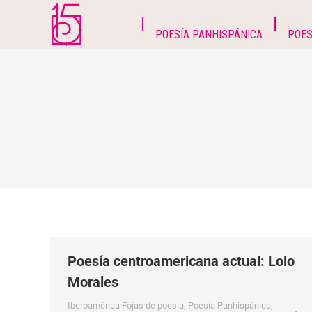
POESÍA PANHISPÁNICA
POES
Poesía centroamericana actual: Lolo
Morales
Iberoamérica Fojas de poesia
,
Poesía Panhispánica
,