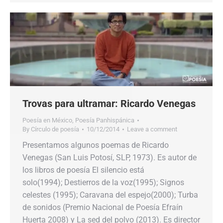
Trovas para ultramar: Ricardo Venegas
Poesía en México
,
Poesía Panhispánica
By
Círculo de poesía
10/12/2014
Leave a comment
Presentamos algunos poemas de Ricardo
Venegas (San Luis Potosí, SLP, 1973). Es autor de
los libros de poesía El silencio está
solo(1994); Destierros de la voz(1995); Signos
celestes (1995); Caravana del espejo(2000); Turba
de sonidos (Premio Nacional de Poesía Efraín
Huerta 2008) y La sed del polvo (2013). Es director