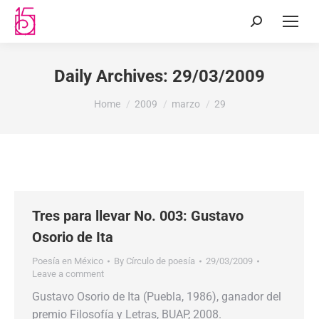
Daily Archives:
29/03/2009
You are here:
Home
2009
marzo
29
Tres para llevar No. 003: Gustavo
Osorio de Ita
Poesía en México
By
Círculo de poesía
29/03/2009
Leave a comment
Gustavo Osorio de Ita (Puebla, 1986), ganador del
premio Filosofía y Letras, BUAP, 2008.