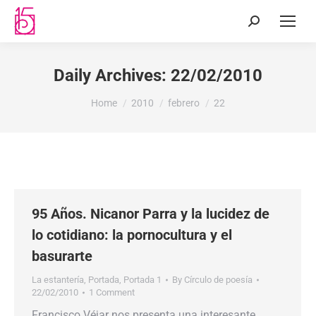
Daily Archives:
22/02/2010
You are here:
Home
2010
febrero
22
95 Años. Nicanor Parra y la lucidez de
lo cotidiano: la pornocultura y el
basurarte
La estantería
,
Portada
,
Portada 1
By
Círculo de poesía
22/02/2010
1 Comment
Francisco Véjar nos presenta una interesante