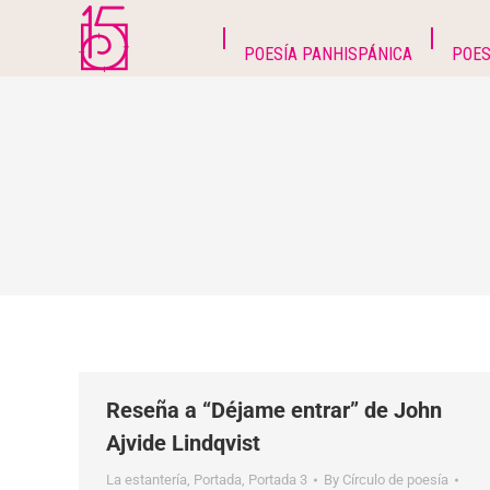
POESÍA PANHISPÁNICA
POES
Reseña a “Déjame entrar” de John
Ajvide Lindqvist
La estantería
,
Portada
,
Portada 3
By
Círculo de poesía