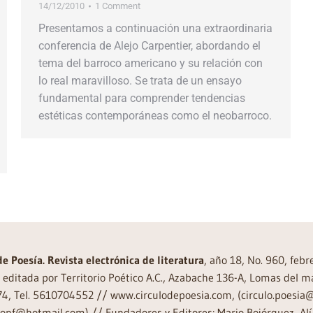
14/12/2010
1 Comment
Presentamos a continuación una extraordinaria
conferencia de Alejo Carpentier, abordando el
tema del barroco americano y su relación con
lo real maravilloso. Se trata de un ensayo
fundamental para comprender tendencias
estéticas contemporáneas como el neobarroco.
de Poesía. Revista electrónica de literatura
, año 18, No. 960, feb
editada por Territorio Poético A.C., Azabache 136-A, Lomas del m
74, Tel. 5610704552 // www.circulodepoesia.com, (circulo.poesi
ronf@hotmail.com) // Fundadores y Editores: Mario Bojórquez, Alí 