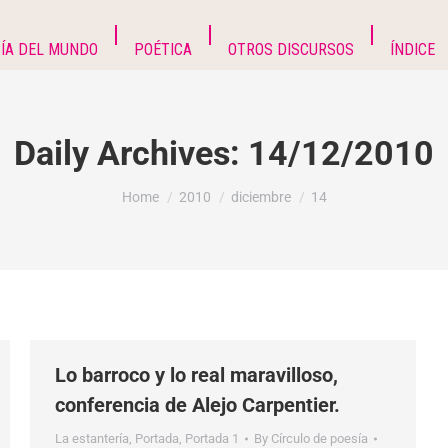
ÍA DEL MUNDO
POÉTICA
OTROS DISCURSOS
ÍNDICE
Daily Archives:
14/12/2010
You are here:
Home
2010
diciembre
14
Lo barroco y lo real maravilloso,
conferencia de Alejo Carpentier.
La estantería
,
Portada
,
Portada 1
By
Círculo de poesía