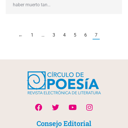
haber muerto tan…
←
1
…
3
4
5
6
7
Consejo Editorial