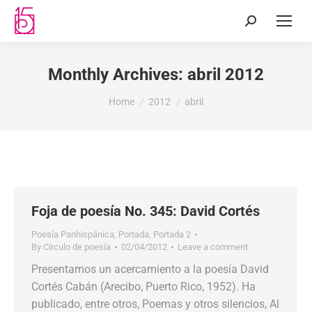
Monthly Archives:
abril 2012
You are here:
Home
2012
abril
Foja de poesía No. 345: David Cortés
Poesía Panhispánica
,
Portada
,
Portada 2
By
Círculo de poesía
02/04/2012
Leave a comment
Presentamos un acercamiento a la poesía David
Cortés Cabán (Arecibo, Puerto Rico, 1952). Ha
publicado, entre otros, Poemas y otros silencios, Al