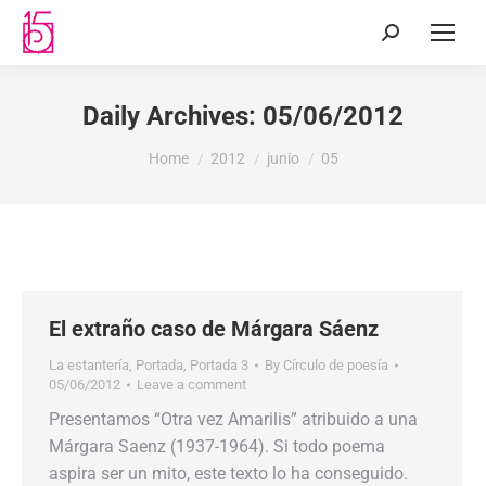
Daily Archives:
05/06/2012
You are here:
Home
2012
junio
05
El extraño caso de Márgara Sáenz
La estantería
,
Portada
,
Portada 3
By
Círculo de poesía
05/06/2012
Leave a comment
Presentamos “Otra vez Amarilis” atribuido a una
Márgara Saenz (1937-1964). Si todo poema
aspira ser un mito, este texto lo ha conseguido.