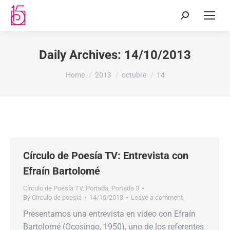
Daily Archives:
14/10/2013
You are here:
Home
2013
octubre
14
Círculo de Poesía TV: Entrevista con
Efraín Bartolomé
Círculo de Poesía TV
,
Portada
,
Portada 3
By
Círculo de poesía
14/10/2013
Leave a comment
Presentamos una entrevista en video con Efraín
Bartolomé (Ocosingo, 1950), uno de los referentes