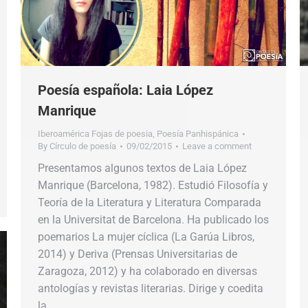
Poesía española: Laia López
Manrique
Iberoamérica Fojas de poesia
,
Poesía Panhispánica
By
Círculo de poesía
09/02/2015
Leave a comment
Presentamos algunos textos de Laia López
Manrique (Barcelona, 1982). Estudió Filosofía y
Teoría de la Literatura y Literatura Comparada
en la Universitat de Barcelona. Ha publicado los
poemarios La mujer cíclica (La Garúa Libros,
2014) y Deriva (Prensas Universitarias de
Zaragoza, 2012) y ha colaborado en diversas
antologías y revistas literarias. Dirige y coedita
la…