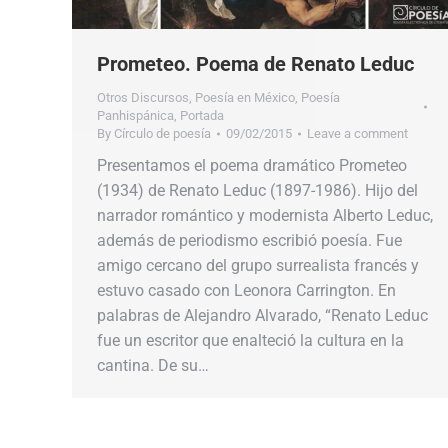
Prometeo. Poema de Renato Leduc
Otros Discursos
,
Poesía en México
,
Poesía
Panhispánica
,
Portada
By
Círculo de poesía
09/02/2015
Leave a comment
Presentamos el poema dramático Prometeo
(1934) de Renato Leduc (1897-1986). Hijo del
narrador romántico y modernista Alberto Leduc,
además de periodismo escribió poesía. Fue
amigo cercano del grupo surrealista francés y
estuvo casado con Leonora Carrington. En
palabras de Alejandro Alvarado, “Renato Leduc
fue un escritor que enalteció la cultura en la
cantina. De su…