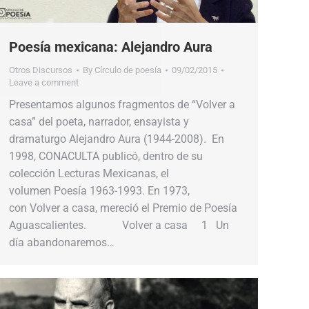
Poesía mexicana: Alejandro Aura
Otros Discursos
By
Círculo de poesía
09/02/2015
Leave a comment
Presentamos algunos fragmentos de “Volver a
casa” del poeta, narrador, ensayista y
dramaturgo Alejandro Aura (1944-2008). En
1998, CONACULTA publicó, dentro de su
colección Lecturas Mexicanas, el
volumen Poesía 1963-1993. En 1973,
con Volver a casa, mereció el Premio de Poesía
Aguascalientes. Volver a casa 1 Un
día abandonaremos…