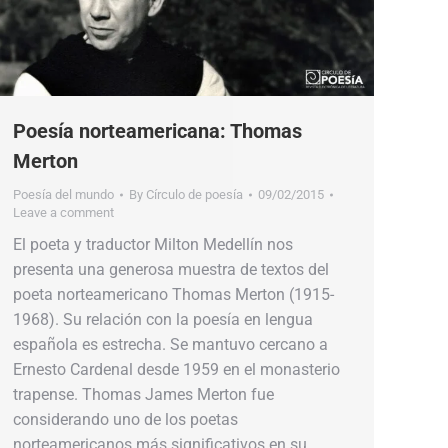
Poesía norteamericana: Thomas
Merton
Poesía del mundo
By
Círculo de poesía
09/02/2015
Leave a comment
El poeta y traductor Milton Medellín nos
presenta una generosa muestra de textos del
poeta norteamericano Thomas Merton (1915-
1968). Su relación con la poesía en lengua
española es estrecha. Se mantuvo cercano a
Ernesto Cardenal desde 1959 en el monasterio
trapense. Thomas James Merton fue
considerando uno de los poetas
norteamericanos más significativos en su…