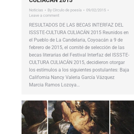
CULIACÁN 2015
Noticias
By
Círculo de poesía
09/02/2015
Leave a comment
RESULTADOS DE LAS BECAS INTERFAZ DEL
ISSSTE-CULTURA CULIACÁN 2015 Reunidos en
el Pueblo de La Candelaria, Coyoacán a 9 de
febrero de 2015, el comité de selección de las
becas literarias del Festival Interfaz del ISSSTE-
CULTURA CULIACÁN 2015, decidieron otorgar
los estímulos a los siguientes postulantes: Baja
California Nancy Valeria García Vázquez
Marcia Ramos Lozoya…