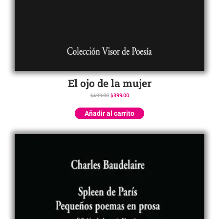
El ojo de la mujer
$
499.00
$
399.00
Añadir al carrito