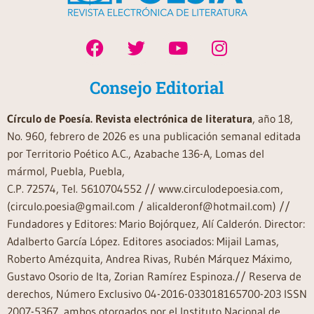
Consejo Editorial
Círculo de Poesía. Revista electrónica de literatura
, año 18,
No. 960, febrero de 2026 es una publicación semanal editada
por Territorio Poético A.C., Azabache 136-A, Lomas del
mármol, Puebla, Puebla,
C.P. 72574, Tel. 5610704552 // www.circulodepoesia.com,
(circulo.poesia@gmail.com / alicalderonf@hotmail.com) //
Fundadores y Editores: Mario Bojórquez, Alí Calderón. Director:
Adalberto García López. Editores asociados: Mijail Lamas,
Roberto Amézquita, Andrea Rivas, Rubén Márquez Máximo,
Gustavo Osorio de Ita, Zorian Ramírez Espinoza.// Reserva de
derechos, Número Exclusivo 04-2016-033018165700-203 ISSN
2007-5367, ambos otorgados por el Instituto Nacional de