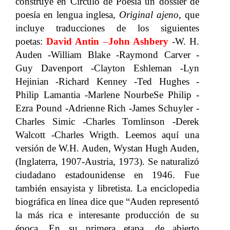
construye en Círculo de Poesía un dossier de
poesía en lengua inglesa,
Original ajeno
, que
incluye traducciones de los siguientes
poetas:
David Antin
–
John Ashbery
-W. H.
Auden -William Blake -Raymond Carver -
Guy Davenport -Clayton Eshleman -Lyn
Hejinian -Richard Kenney -Ted Hughes -
Philip Lamantia -Marlene NourbeSe Philip -
Ezra Pound -Adrienne Rich -James Schuyler -
Charles Simic -Charles Tomlinson -Derek
Walcott -Charles Wrigth. Leemos aquí una
versión de W.H. Auden, Wystan Hugh Auden,
(Inglaterra, 1907-Austria, 1973). Se naturalizó
ciudadano estadounidense en 1946. Fue
también ensayista y libretista. La enciclopedia
biográfica en línea dice que “Auden representó
la más rica e interesante producción de su
época. En su primera etapa, de abierto