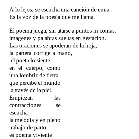
A
​​
lo
​​
lejos,
​​
se
​​
escucha
​​
una
​​
canción
​​
de
​​
cuna.​​
Es la voz de la poesía que me llama.
El
​​
poema
​​
juega,
​​
sin
​​
atarse
​​
a
​​
puntos
​​
ni
​​
comas,​​
imágenes y palabras sueltas en gestación.
Las oraciones se apoderan de la​​
hoja,
la
​​
partera
​​
corrige
​​
a
​​
mano,
el
​​
poeta
​​
lo
​​
siente
en el cuerpo, como
una lombriz de tierra
que
​​
percibe
​​
el
​​
mundo
a
​​
través
​​
de
​​
la
​​
piel.
Empiezan las
contracciones, se
escucha
la melodía y en pleno
trabajo de parto,
es poema viviente