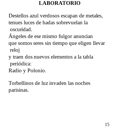
LABORATORIO
Destellos azul verdosos escapan de​​
metales,​​
tenues luces de hadas sobrevuelan la​​
oscuridad.
Ángeles de ese mismo fulgor​​
anuncian​​
que
​​
somos
​​
seres
​​
sin
​​
tiempo
​​
que
​​
eligen
​​
llevar
reloj​​
y
​​
traen
​​
dos
​​
nuevos
​​
elementos
​​
a
​​
la
​​
tabla
periódica:​​
Radio y Polonio.
Torbellinos
​​
de
​​
luz
​​
invaden
​​
las
​​
noches
parisinas.
15