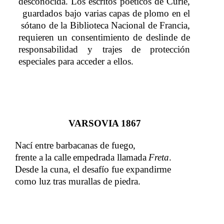
desconocida. Los escritos poéticos de Curie,
guardados bajo varias
​​
capas
​​
de
​​
plomo
​​
en
​​
el
sótano
​​
de
​​
la
​​
Biblioteca
​​
Nacional
​​
de
​​
Francia,
requieren un consentimiento de deslinde de
responsabilidad y trajes de protección
especiales para acceder a ellos.
VARSOVIA 1867
Nací entre barbacanas de​​
fuego,
frente
​​
a
​​
la
​​
calle
​​
empedrada
​​
llamada
​​
Freta
.​​
Desde la cuna, el desafío fue expandirme
​​
como luz tras murallas de piedra.