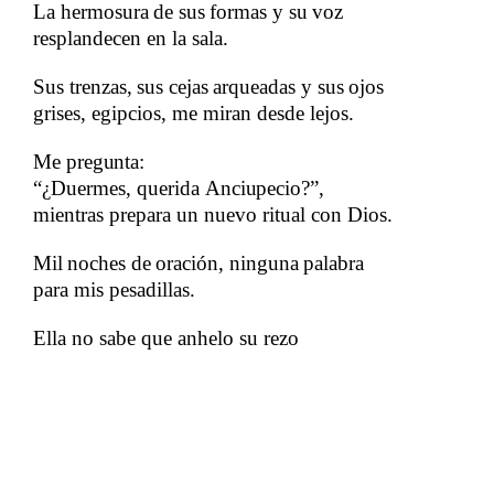
La
​​
hermosura
​​
de
​​
sus
​​
formas
​​
y
​​
su
​​
voz
resplandecen en la sala.
Sus
​​
trenzas,
​​
sus
​​
cejas
​​
arqueadas
​​
y
​​
sus
​​
ojos​​
grises, egipcios, me miran desde lejos.
Me​​
pregunta:
“¿Duermes, querida​​
Anciupecio?”,
mientras prepara un nuevo ritual con D
ios.
Mil
​​
noches
​​
de
​​
oración,
​​
ninguna
​​
palabra
para mis pesadillas.
Ella no sabe que anhelo su​​
rezo