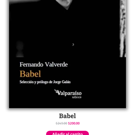
Babel
$
249.00
$
200.00
Añadir al carrito