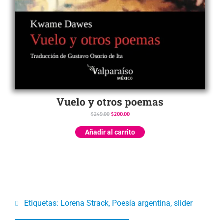
Vuelo y otros poemas
$
249.00
$
200.00
Añadir al carrito
Etiquetas:
Lorena Strack
,
Poesía argentina
,
slider