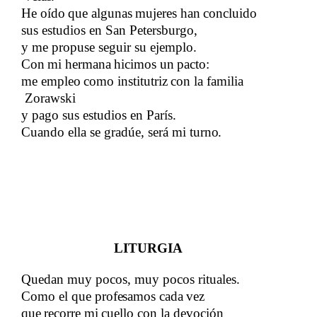
He
​​
oído
​​
que
​​
algunas
​​
mujeres
​​
han
​​
concluido​​
sus estudios en San Petersburgo,
y me propuse seguir su ejemplo.
​​
Con
​​
mi
​​
hermana
​​
hicimos
​​
un
​​
pacto:
me
​​
empleo
​​
como
​​
institutriz
​​
con
​​
la
​​
familia
Zorawski​​
y pago sus estudios en París.
​​
Cuando ella se gradúe, será mi​​
turno.
LITURGIA
Quedan muy pocos, muy pocos rituales.
​​
Como el que​​
profesamos​​
cada
​​
vez
​​
que
​​
recorre
​​
mi
​​
cuello con la devoción​​