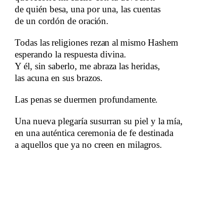
de quién besa, una por una, las cuentas
​​
de un cordón de​​
oración.
Todas
​​
las
​​
religiones
​​
rezan​​
al
​​
mismo
​​
Hashem
​​
esperando la respuesta divina.
Y él, sin saberlo, me​​
abraza​​
las heridas,​​
las acuna en sus​​
brazos.
Las penas se duermen​​
profundamente.​​
Una nueva plegaría susurran su piel y
​​
la
​​
mía,
​​
en
​​
una
​​
auténtica
​​
ceremonia de fe destinada​​
a aquellos que ya no creen en​​
milagros.