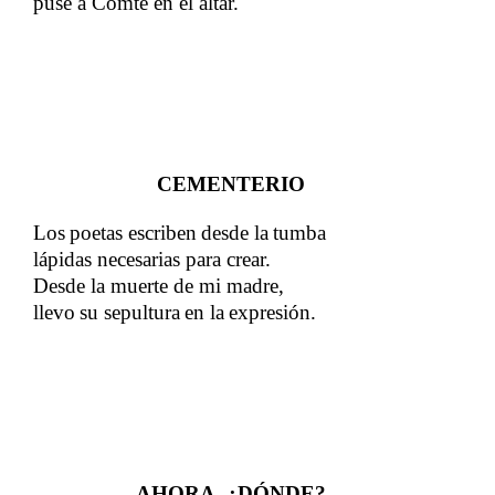
puse a Comte en el altar.
CEMENTERIO
Los
​​
poetas
​​
escriben
​​
desde
​​
la
​​
tumba
lápidas necesarias para crear.
Desde la muerte de mi madre,
​​
llevo
​​
su
​​
sepultura
​​
en
​​
la
​​
expresión.
AHORA, ¿DÓNDE?