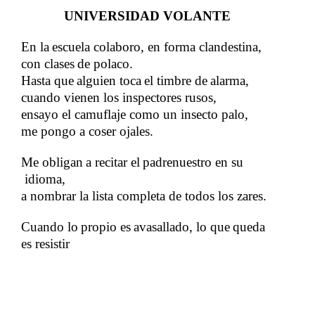
UNIVERSIDAD VOLANTE
En
​​
la
​​
escuela
​​
colaboro, en forma clandestina,
con
​​
clases
​​
de
​​
polaco.
Hasta
​​
que
​​
alguien
​​
toca
​​
el
​​
timbre
​​
de
​​
alarma,​​
cuando vienen los inspectores rusos,
​​
ensayo el camuflaje como un insecto palo,
​​
me pongo a coser ojales.
Me
​​
obligan
​​
a
​​
recitar
​​
el
​​
padrenuestro
​​
en
​​
su
idioma,​​
a nombrar la lista completa de todos los zares.
Cuando
​​
lo
​​
propio
​​
es
​​
avasallado,
​​
lo
​​
que
​​
queda​​
es resistir