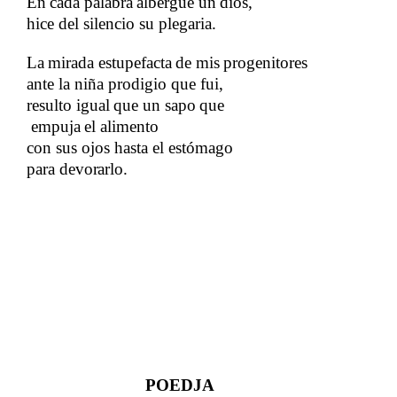
En
​​
cada
​​
palabra
​​
albergué
​​
un
​​
dios,​​
hice del silencio su plegaria.
La
​​
mirada
​​
estupefacta
​​
de
​​
mis
​​
progenitores​​
ante la niña prodigio que fui,
resulto
​​
igual
​​
que
​​
un
​​
sapo
​​
que
empuja
​​
el
​​
alimento ​​
con sus ojos hasta el estómago
para​​
devorarlo.
POEDJA