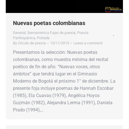
Nuevas poetas colombianas
General
,
Iberoamérica Fojas de poesia
,
Poesía
Panhispánica
,
Portada
By
Círculo de poesía
15/11/2015
Leave a comment
Presentamos la selección: Nuevas poetas
colombianas, como muestra mínima del recital
poético de fin de año: “Nuevas voces, otros
ámbitos” que tendrá lugar en el Gimnasio
Moderno de Bogotá el próximo 1° de diciembre. La
presente foja incluye poemas de Hannah Escobar
(1985), Ela Cuavas (1979), Angélica Hoyos
Guzmán (1982), Alejandra Lerma (1991), Daniela
Prado (1994),…