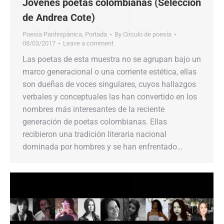
Jóvenes poetas colombianas (Selección
de Andrea Cote)
Poesía Panhispánica
,
Portada
By
Círculo de poesía
08/03/2017
Leave a comment
Las poetas de esta muestra no se agrupan bajo un
marco generacional o una corriente estética, ellas
son dueñas de voces singulares, cuyos hallazgos
verbales y conceptuales las han convertido en los
nombres más interesantes de la reciente
generación de poetas colombianas. Ellas
recibieron una tradición literaria nacional
dominada por hombres y se han enfrentado…