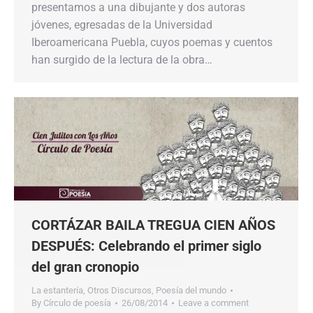
presentamos a una dibujante y dos autoras
jóvenes, egresadas de la Universidad
Iberoamericana Puebla, cuyos poemas y cuentos
han surgido de la lectura de la obra…
CORTÁZAR BAILA TREGUA CIEN AÑOS
DESPUÉS: Celebrando el primer siglo
del gran cronopio
La estantería
,
Otros Discursos
,
Poesía del mundo
By
Círculo de poesía
26/08/2014
Leave a comment