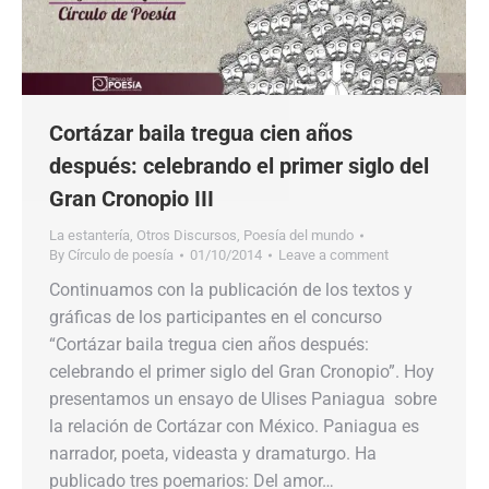
Cortázar baila tregua cien años
después: celebrando el primer siglo del
Gran Cronopio III
La estantería
,
Otros Discursos
,
Poesía del mundo
By
Círculo de poesía
01/10/2014
Leave a comment
Continuamos con la publicación de los textos y
gráficas de los participantes en el concurso
“Cortázar baila tregua cien años después:
celebrando el primer siglo del Gran Cronopio”. Hoy
presentamos un ensayo de Ulises Paniagua sobre
la relación de Cortázar con México. Paniagua es
narrador, poeta, videasta y dramaturgo. Ha
publicado tres poemarios: Del amor…