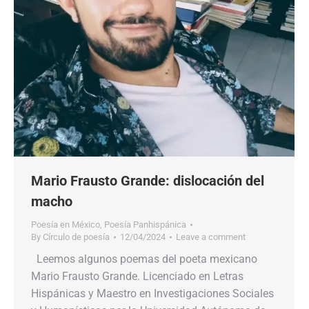
Mario Frausto Grande: dislocación del
macho
Poesía en México
,
Poesía Panhispánica
By
Círculo de poesía
12/04/2024
Leave a comment
Leemos algunos poemas del poeta mexicano
Mario Frausto Grande. Licenciado en Letras
Hispánicas y Maestro en Investigaciones Sociales