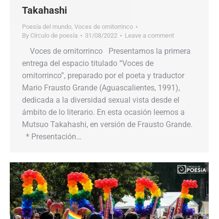
Takahashi
Poesía del mundo
,
Voces de ornitorrinco
By
Círculo de poesía
31/08/2022
Leave a comment
Voces de ornitorrinco Presentamos la primera
entrega del espacio titulado “Voces de
ornitorrinco”, preparado por el poeta y traductor
Mario Frausto Grande (Aguascalientes, 1991),
dedicada a la diversidad sexual vista desde el
ámbito de lo literario. En esta ocasión leemos a
Mutsuo Takahashi, en versión de Frausto Grande.
* Presentación…