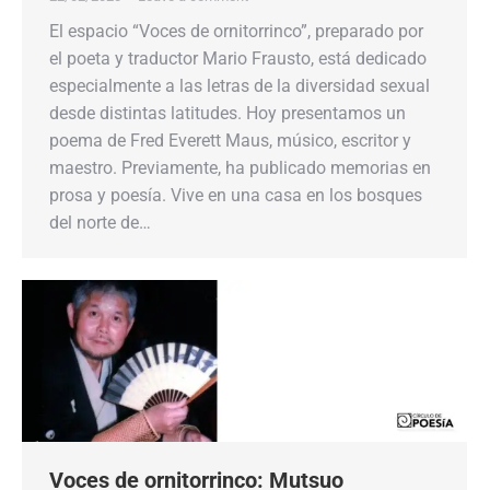
El espacio “Voces de ornitorrinco”, preparado por
el poeta y traductor Mario Frausto, está dedicado
especialmente a las letras de la diversidad sexual
desde distintas latitudes. Hoy presentamos un
poema de Fred Everett Maus, músico, escritor y
maestro. Previamente, ha publicado memorias en
prosa y poesía. Vive en una casa en los bosques
del norte de…
Voces de ornitorrinco: Mutsuo