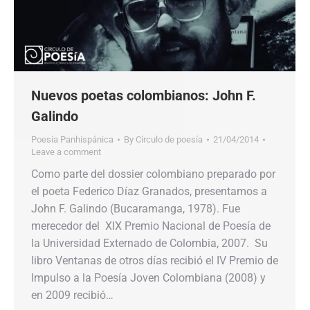
Nuevos poetas colombianos: John F.
Galindo
Poesía Panhispánica
By
Círculo de poesía
21/04/2014
Leave a comment
Como parte del dossier colombiano preparado por
el poeta Federico Díaz Granados, presentamos a
John F. Galindo (Bucaramanga, 1978). Fue
merecedor del XIX Premio Nacional de Poesía de
la Universidad Externado de Colombia, 2007. Su
libro Ventanas de otros días recibió el IV Premio de
Impulso a la Poesía Joven Colombiana (2008) y
en 2009 recibió…