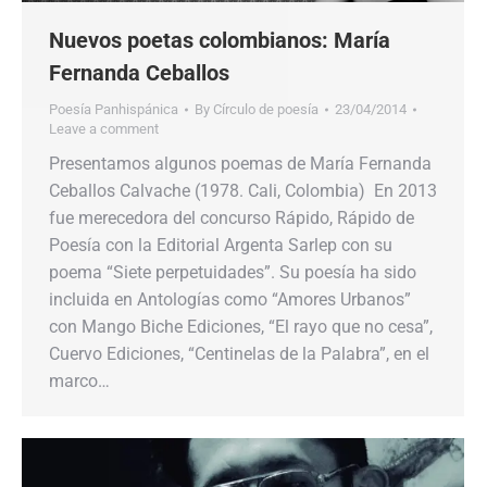
Nuevos poetas colombianos: María
Fernanda Ceballos
Poesía Panhispánica
By
Círculo de poesía
23/04/2014
Leave a comment
Presentamos algunos poemas de María Fernanda
Ceballos Calvache (1978. Cali, Colombia) En 2013
fue merecedora del concurso Rápido, Rápido de
Poesía con la Editorial Argenta Sarlep con su
poema “Siete perpetuidades”. Su poesía ha sido
incluida en Antologías como “Amores Urbanos”
con Mango Biche Ediciones, “El rayo que no cesa”,
Cuervo Ediciones, “Centinelas de la Palabra”, en el
marco…