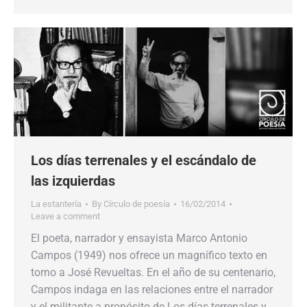
Los días terrenales y el escándalo de
las izquierdas
La estantería
By
Círculo de poesía
16/02/2014
Leave a comment
El poeta, narrador y ensayista Marco Antonio
Campos (1949) nos ofrece un magnífico texto en
torno a José Revueltas. En el año de su centenario,
Campos indaga en las relaciones entre el narrador
y el militante a propósito de Los días terrenales y