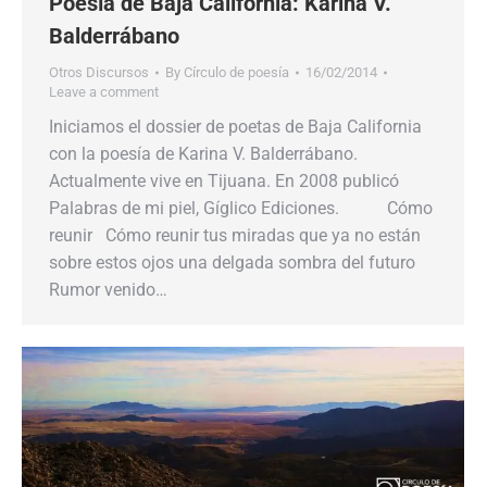
Poesía de Baja California: Karina V.
Balderrábano
Otros Discursos
By
Círculo de poesía
16/02/2014
Leave a comment
Iniciamos el dossier de poetas de Baja California
con la poesía de Karina V. Balderrábano.
Actualmente vive en Tijuana. En 2008 publicó
Palabras de mi piel, Gíglico Ediciones. Cómo
reunir Cómo reunir tus miradas que ya no están
sobre estos ojos una delgada sombra del futuro
Rumor venido…