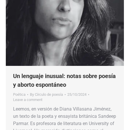
Un lenguaje inusual: notas sobre poesía
y aborto espontáneo
Poética
By
Círculo de poesía
25/10/2024
Leave a comment
Leemos, en versión de Diana Villasana Jiménez,
un texto de la poeta y ensayista británica Sandeep
Parmar. Es profesora de literatura en University of