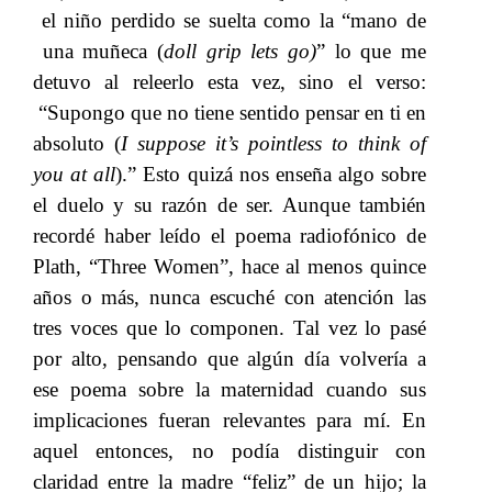
el niño perdido se suelta como la
​​ “mano de
una
​​ muñeca
​​ (
doll grip lets go)
” lo que me
detuvo al releerlo esta vez, sino​​
el verso:​​
“
Supongo que no tiene sentido pensar en ti en
absoluto (
I suppose it’s pointless to think of
you at all
).” Esto quizá nos enseña algo sobre
el duelo y su razón de ser. Aunque también
recordé haber leído el poema radiofónico de
Plath,​​
“
Three Women
”
, hace al menos quince
años o más, nunca escuché con atención las
tres voces
​​ que lo componen
. Tal vez lo pasé
por alto, pensando que algún día volvería a
ese poema sobre la maternidad cuando sus
implicaciones fueran relevantes para mí. En
aquel entonces, no podía distinguir con
claridad entre la madre “feliz” de un hijo; la