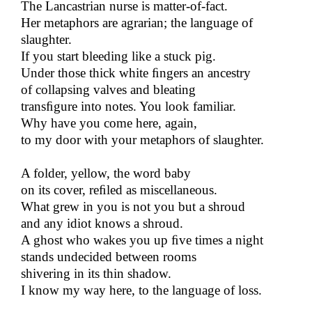
The Lancastrian nurse is matter-of-fact.
Her metaphors are agrarian; the language of
slaughter.
If you start bleeding like a stuck pig.
Under those thick white​​
ﬁ
ngers an ancestry
of collapsing valves and bleating
trans
ﬁ
gure into notes. You look familiar.
Why have you come here, again,
to my door with your metaphors of slaughter.
A folder, yellow, the word baby
on its cover, re
ﬁ
led as miscellaneous.
What grew in you is not you but a shroud
and any idiot knows a shroud.
A ghost who wakes you up​​
ﬁ
ve times a night
stands undecided between rooms
shivering in its thin shadow.
I know my way here, to the language of loss.