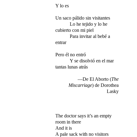
Y lo es
Un saco pálido sin visitantes
​​
Lo
he tejido y lo he
​​
cubierto
con mi piel
Para invitar al bebé a
entrar
​​
​​
Pero
él
no entró
Y se disolvió en el mar
tantas lunas atrás
—De El Aborto (
The
Miscarriage
) de Dorothea
Lasky
The doctor says it’s an empty
room in there
And it is
A pale sack with no visitors