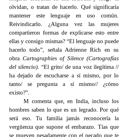
olvidan, o tratan de hacerlo. Qué significaría
mantener este lenguaje en uso común.
Reivindicarlo. ¿Alguna vez las mujeres
compartieron formas de explicarse esto entre
ellas y consigo mismas? “El lenguaje no puede
hacerlo todo”
,
​​ señala Adrienne Rich en su
obra​​
Cartographies of Silence (Cartografías
del silencio).​​
“El grito/ de una voz ilegítima //
ha dejado de escucharse a sí mism
o
, por lo
tanto/ se pre
gunta a sí mism
o
// ¿cómo
existo?”
.
M comenta que,
en India,
incluso los
​​
​​
hombres saben lo que es un legrado. Por qué
será eso. Tu familia jamás reconocería la
vergüenza
que supone el
embarazo. Tías que
​​
​​
se mueven pesadamente con el pecado que te