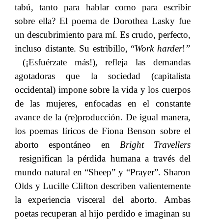
tabú, tanto para hablar como para escribir
sobre ella? El poema de Dorothea Lasky fue
un descubrimiento para mí. Es crudo, perfecto,
incluso distante. Su estribillo
,
​​ “
Work harder
!
”​​
(¡Esfuérzate más!),​​
refleja las demandas
agotadoras que la sociedad (capitalista
occidental) impone sobre la vida y los cuerpos
de las mujeres, enfocada
s
​​ en el constante
avance de la (re)producción. De igual manera,
los poemas líricos de Fiona Benson sobre el
aborto espontáneo en​​
Bright Travellers​​
resignifican la pérdida humana a través del
mundo natural en “Sheep”
​​
y “Prayer”.
​​
Sharon
Olds y Lucille Clifton describen valientemente
la experiencia visceral d
el
​​ aborto.
​​
Ambas
poetas recuperan al hijo perdido e imaginan su