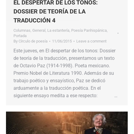
EL DESPERTAR DE LOS TONOS:
DOSSIER DE TEORÍA DE LA
TRADUCCIÓN 4
Columnas
,
General
,
La estantería
,
Poesía Panhispánica
,
Portada
By
Círculo de poesía
11/06/2015
Leave a comment
Este jueves, en El despertar de los tonos: Dossier
de teoría de la traducción, presentamos un texto
de Octavio Paz (1914-1998). Poeta mexicano.
Premio Nobel de Literatura 1990. Además de su
trabajo poético y ensayístico, Paz se dedicó
arduamente a la traducción poética. En el
siguiente ensayo medita a ese respecto: …