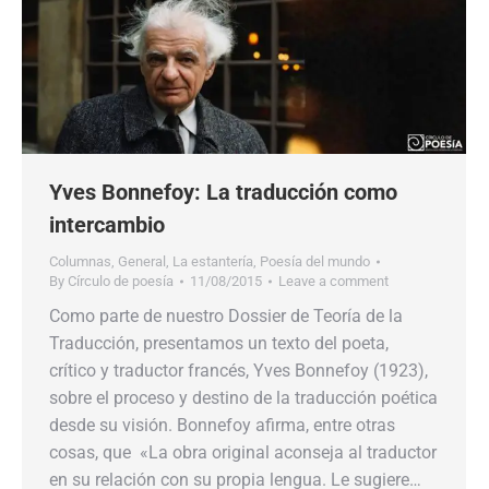
Yves Bonnefoy: La traducción como
intercambio
Columnas
,
General
,
La estantería
,
Poesía del mundo
By
Círculo de poesía
11/08/2015
Leave a comment
Como parte de nuestro Dossier de Teoría de la
Traducción, presentamos un texto del poeta,
crítico y traductor francés, Yves Bonnefoy (1923),
sobre el proceso y destino de la traducción poética
desde su visión. Bonnefoy afirma, entre otras
cosas, que «La obra original aconseja al traductor
en su relación con su propia lengua. Le sugiere…