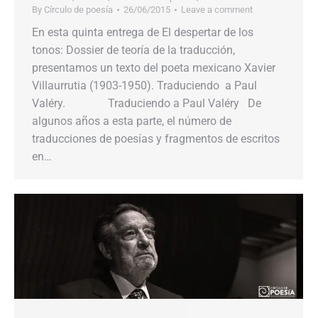
By
Círculo de poesía
26/06/2015
Leave a comment
En esta quinta entrega de El despertar de los
tonos: Dossier de teoría de la traducción,
presentamos un texto del poeta mexicano Xavier
Villaurrutia (1903-1950). Traduciendo a Paul
Valéry. Traduciendo a Paul Valéry De
algunos años a esta parte, el número de
traducciones de poesías y fragmentos de escritos
en…