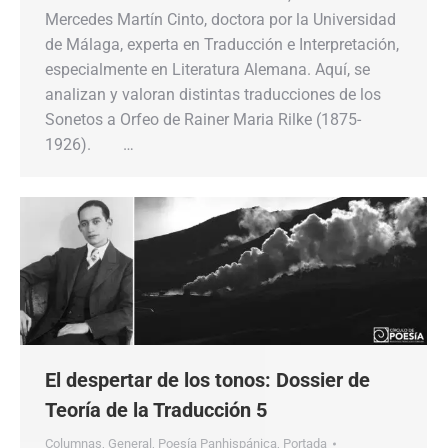
Mercedes Martín Cinto, doctora por la Universidad
de Málaga, experta en Traducción e Interpretación,
especialmente en Literatura Alemana. Aquí, se
analizan y valoran distintas traducciones de los
Sonetos a Orfeo de Rainer Maria Rilke (1875-
1926). …
El despertar de los tonos: Dossier de
Teoría de la Traducción 5
Columnas
,
General
,
Poesía Panhispánica
,
Portada