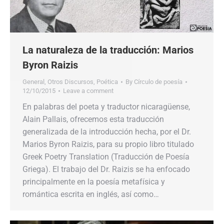
La naturaleza de la traducción: Marios
Byron Raizis
General
,
Otros Discursos
,
Poética
By
Círculo de poesía
12/10/2015
Leave a comment
En palabras del poeta y traductor nicaragüense,
Alain Pallais, ofrecemos esta traducción
generalizada de la introducción hecha, por el Dr.
Marios Byron Raizis, para su propio libro titulado
Greek Poetry Translation (Traducción de Poesía
Griega). El trabajo del Dr. Raizis se ha enfocado
principalmente en la poesía metafísica y
romántica escrita en inglés, así como…