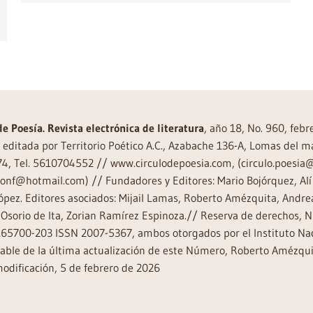
de Poesía. Revista electrónica de literatura
, año 18, No. 960, feb
editada por Territorio Poético A.C., Azabache 136-A, Lomas del m
74, Tel. 5610704552 // www.circulodepoesia.com, (circulo.poesi
ronf@hotmail.com) // Fundadores y Editores: Mario Bojórquez, Alí 
ópez. Editores asociados: Mijail Lamas, Roberto Amézquita, And
Osorio de Ita, Zorian Ramírez Espinoza.// Reserva de derechos, 
65700-203 ISSN 2007-5367, ambos otorgados por el Instituto Nac
ble de la última actualización de este Número, Roberto Amézquit
odificación, 5 de febrero de 2026