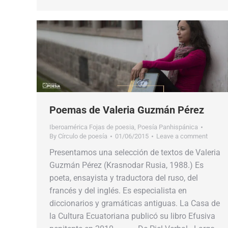
Poemas de Valeria Guzmán Pérez
Iberoamérica Fojas de poesia
,
Poesía Panhispánica
By
Círculo de poesía
01/06/2015
Leave a comment
Presentamos una selección de textos de Valeria
Guzmán Pérez (Krasnodar Rusia, 1988.) Es
poeta, ensayista y traductora del ruso, del
francés y del inglés. Es especialista en
diccionarios y gramáticas antiguas. La Casa de
la Cultura Ecuatoriana publicó su libro Efusiva