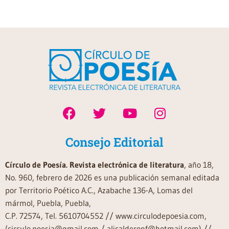
Consejo Editorial
Círculo de Poesía. Revista electrónica de literatura
, año 18,
No. 960, febrero de 2026 es una publicación semanal editada
por Territorio Poético A.C., Azabache 136-A, Lomas del
mármol, Puebla, Puebla,
C.P. 72574, Tel. 5610704552 // www.circulodepoesia.com,
(circulo.poesia@gmail.com / alicalderonf@hotmail.com) //