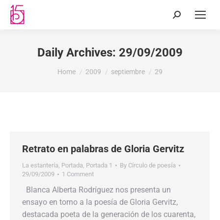
Daily Archives:
29/09/2009
You are here:
Home
2009
septiembre
29
Retrato en palabras de Gloria Gervitz
La estantería
,
Portada
,
Portada 1
By
Círculo de poesía
29/09/2009
1 Comment
Blanca Alberta Rodríguez nos presenta un
ensayo en torno a la poesía de Gloria Gervitz,
destacada poeta de la generación de los cuarenta,