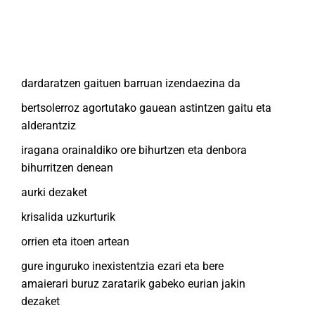
dardaratzen gaituen barruan izendaezina da
bertsolerroz agortutako gauean astintzen gaitu eta
alderantziz
iragana orainaldiko ore bihurtzen eta denbora
bihurritzen denean
aurki dezaket
krisalida uzkurturik
orrien eta itoen artean
gure inguruko inexistentzia ezari eta bere
amaierari buruz zaratarik gabeko eurian jakin
dezaket