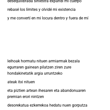
desequilibrada siniestra expandí mi cuerpo
rebasé los límites y olvidé mi existencia
y me convertí en mi locura dentro y fuera de mí
leihoak hormatu nituen armiarmak bezala
egurraren gainean pilatzen ziren zure
hondakinetatik argia urruntzeko
ateak itxi nituen
eta piztien artean ihesaren eta abandonuaren
premian erori nintzen
desorekatua ezkerrekoa hedatu nuen gorputza