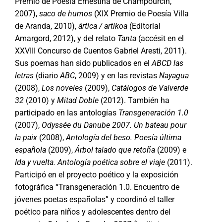
Premio de Poesía Ernestina de Champourcín,
2007),
saco de humos
(XIX Premio de Poesía Villa
de Aranda, 2010),
ártica / artikoa
(Editorial
Amargord, 2012), y del relato
Tanta
(accésit en el
XXVIII Concurso de Cuentos Gabriel Aresti, 2011).
Sus poemas han sido publicados en el
ABCD las
letras
(diario
ABC
, 2009) y en las revistas
Nayagua
(2008),
Los noveles
(2009),
Catálogos de Valverde
32
(2010) y
Mitad Doble
(2012). También ha
participado en las antologías
Transgeneración 1.0
(2007),
Odyssée du Danube 2007. Un bateau pour
la paix
(2008),
Antología del beso. Poesía última
española
(2009),
Árbol talado que retoña
(2009) e
Ida y vuelta. Antología poética sobre el viaje
(2011).
Participó en el proyecto poético y la exposición
fotográfica “Transgeneración 1.0. Encuentro de
jóvenes poetas españolas” y coordinó el taller
poético para niños y adolescentes dentro del